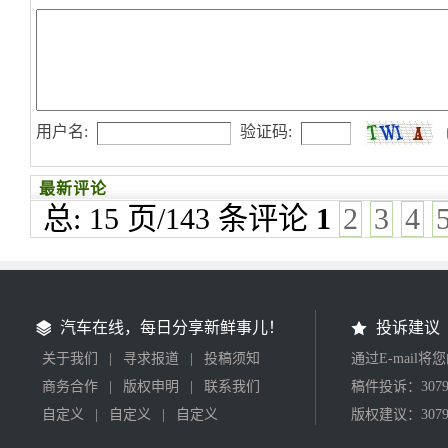
用户名:
验证码:
最新评论
总: 15 页/143 条评论
1
2
3
4
汽车在线，每日分享新鲜事儿！
投诉建议
关于我们
|
寻求报道
|
投稿须知
通过E-mail
商务合作
|
版权申明
|
联系我们
稿件投诉：30799
自定义
|
自定义
|
自定义
版权建议：30799